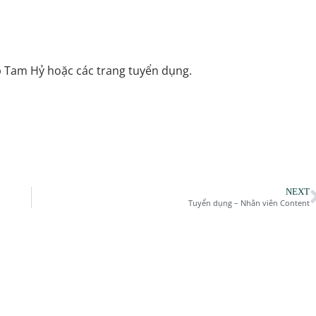
p Tam Hỷ hoặc các trang tuyển dụng.
NEXT
Tuyển dụng – Nhân viên Content
Vị Linh Chi –
Set 10 Súp Yến Tự Sôi Ăn Liền Tam Hỷ
– 4 Vị Tùy Chọn – 100% Yến Nguyên
Chất
1.415.000
₫
2.356.000
₫