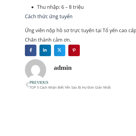
Thu nhập: 6 – 8 triệu
Cách thức ứng tuyển
Ứng viên nộp hồ sơ trực tuyến tại Tổ yến cao cấ
Chân thành cảm ơn.
admin
PREVIOUS
TOP 5 Cách Nhận Biết Yến Sào Bị Hư Đơn Giản Nhất
Yến Chưng Dược Liệu 
Hỗ Trợ Huyết Áp
129.000
₫