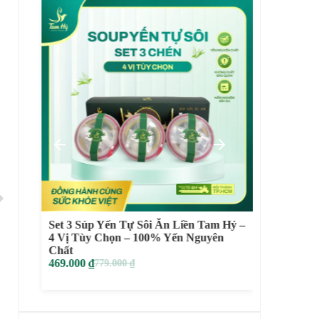
Set 3 Súp Yến Tự Sôi Ăn Liền Tam Hỷ –
Yến Chư
4 Vị Tùy Chọn – 100% Yến Nguyên
Dưỡng N
Chất
129.000
469.000
₫
779.000
₫