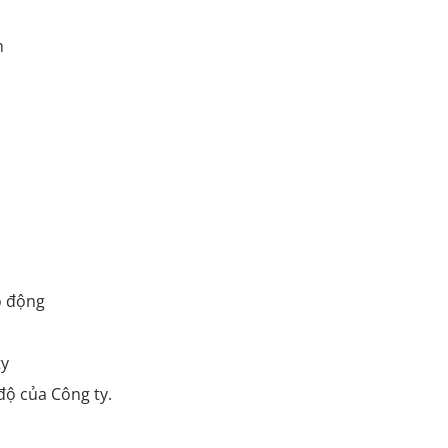
n
o động
ty
ộ của Công ty.