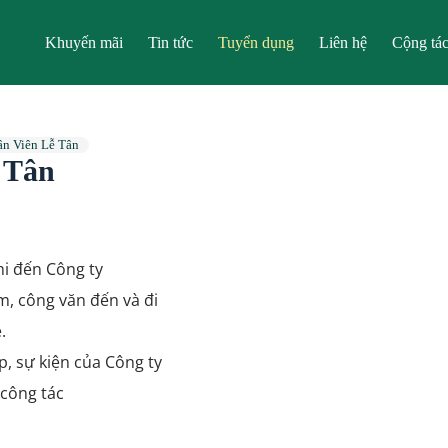
Khuyến mãi
Tin tức
Tuyển dụng
Liên hệ
Cộng tác
n Viên Lễ Tân
 Tân
hi đến Công ty
ẩm, công văn đến và đi
.
, sự kiện của Công ty
 công tác