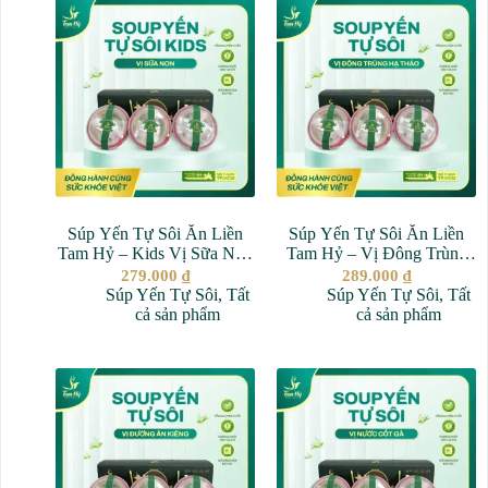
Súp Yến Tự Sôi Ăn Liền
Súp Yến Tự Sôi Ăn Liền
Tam Hỷ – Kids Vị Sữa Non
Tam Hỷ – Vị Đông Trùng
– 100% Yến Nguyên Chất
Hạ Thảo – 100% Yến
279.000
₫
289.000
₫
Nguyên Chất
Súp Yến Tự Sôi
,
Tất
Súp Yến Tự Sôi
,
Tất
cả sản phẩm
cả sản phẩm