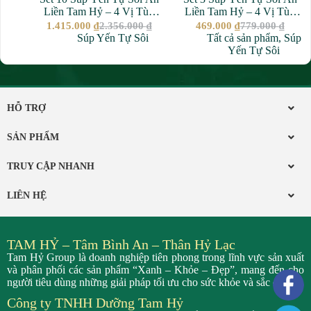
Liền Tam Hỷ – 4 Vị Tùy
Liền Tam Hỷ – 4 Vị Tùy
Chọn – 100% Yến Nguyên
Chọn – 100% Yến Nguyên
1.415.000
₫
2.356.000
₫
469.000
₫
779.000
₫
Chất
Chất
Súp Yến Tự Sôi
Tất cả sản phẩm
,
Súp
Yến Tự Sôi
HỖ TRỢ
SẢN PHẨM
TRUY CẬP NHANH
LIÊN HỆ
TAM HỶ – Tâm Bình An – Thân Hỷ Lạc
Tam Hỷ Group là doanh nghiệp tiên phong trong lĩnh vực sản xuất
và phân phối các sản phẩm “Xanh – Khỏe – Đẹp”, mang đến cho
người tiêu dùng những giải pháp tối ưu cho sức khỏe và sắc đẹp.
Công ty TNHH Dưỡng Tam Hỷ