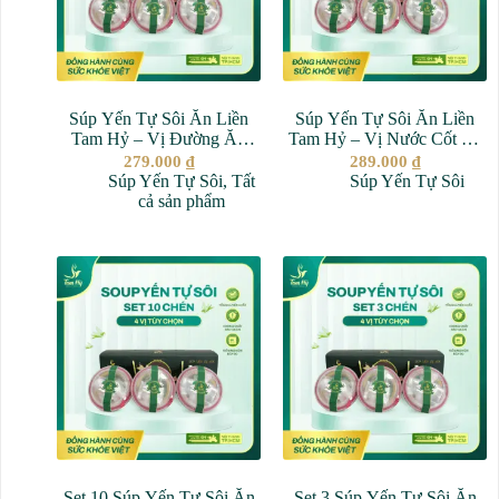
Súp Yến Tự Sôi Ăn Liền
Súp Yến Tự Sôi Ăn Liền
Tam Hỷ – Vị Đường Ăn
Tam Hỷ – Vị Nước Cốt Gà
Kiêng – 100% Yến Nguyên
– 100% Yến Nguyên Chất
279.000
₫
289.000
₫
Chất
Súp Yến Tự Sôi
,
Tất
Súp Yến Tự Sôi
cả sản phẩm
Set 10 Súp Yến Tự Sôi Ăn
Set 3 Súp Yến Tự Sôi Ăn