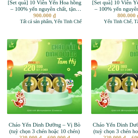
[Set quà] 10 Viên Yến Hoa hồng
[Set quà] 10 Viên 
– 100% yến nguyên chất, tặng
– 100% yến nguyên
kèm đường phèn, táo đỏ, đông
900.000
₫
kèm đường phèn, t
800.000
Tất cả sản phẩm
trùng
,
Yến Tinh Chế
Yến Tinh Chế
trùng, nồi chư
,
T
Cháo Yến Dinh Dưỡng – Vị Bò
Cháo Yến Dinh Dư
(tuỳ chọn 3 chén hoặc 10 chén)
(tuỳ chọn 3 chén h
220.000
₫
–
600.000
₫
220.000
₫
–
60