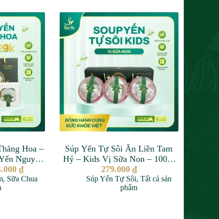
Thăng Hoa –
Súp Yến Tự Sôi Ăn Liền Tam
 Yến Nguyên
Hỷ – Kids Vị Sữa Non – 100%
 Bảo Quản –
5.000
₫
Yến Nguyên Chất
279.000
₫
m
ặng
,
Sữa Chua
Súp Yến Tự Sôi
,
Tất cả sản
n
phẩm