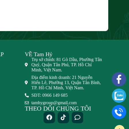
ẬP
VỀ Tam Hỷ
Trụ sở chính: 81 Gò Dầu, Phường Tân
Quý, Quận Tân Phú, TP. Hồ Chí
Minh, Việt Nam.
Địa điểm kinh doanh: 21 Nguyễn
Hiến Lê, Phường 13, Quận Tân Bình,
TP. Hồ Chí Minh, Việt Nam.
SĐT: 0966 149 685
tamhygroup@gmail.com
THEO DÕI CHÚNG TÔI