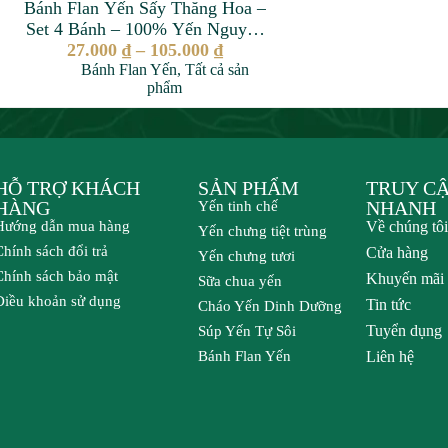
Bánh Flan Yến Sấy Thăng Hoa –
Set 4 Bánh – 100% Yến Nguyên
Chất – Không Chất Bảo Quản –
27.000
₫
–
105.000
₫
Bánh Flan Yến
Set Quà Tặng
,
Tất cả sản
phẩm
HỖ TRỢ KHÁCH
SẢN PHẨM
TRUY C
HÀNG
NHANH
Yến tinh chế
Hướng dẫn mua hàng
Về chúng tôi
Yến chưng tiệt trùng
Chính sách đổi trả
Cửa hàng
Yến chưng tươi
Chính sách bảo mật
Khuyến mãi
Sữa chua yến
Điều khoản sử dụng
Tin tức
Cháo Yến Dinh Dưỡng
Tuyển dụng
Súp Yến Tự Sôi
Bánh Flan Yến
Liên hệ