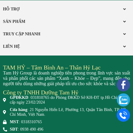
HỖ TRỢ
SẢN PHẨM
TRUY CẬP NHANH
LIÊN HỆ
TAM HỶ – Tâm Bình An – Thân Hỷ Lạc
Tam Hỷ Group là doanh nghiệp tiên phong trong lĩnh vực sản xuất
và phân phối các sản phẩm “Xanh – Khỏe – Đẹp”, mang đến cho
người tiêu dùng những giải pháp tối ưu cho sức khỏe và sắc đẹp.
Công ty TNHH Dưỡng Tam Hỷ
GPĐKKD
: 031810765 do Phòng ĐKKD Sở KH-ĐT tp.Hồ Chí Minh
cấp ngày 23/02/2024
Cửa hàng
: 21 Nguyễn Hiến Lê, Phường 13, Quận Tân Bình, TP. Hồ
Chí Minh, Việt Nam.
MST
: 0318310765
SĐT
: 0938 490 496