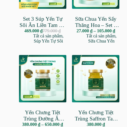
Set 3 Súp Yến Tự
Sữa Chua Yến Sấy
Sôi Ăn Liền Tam Hỷ
Thăng Hoa – Set 4
– 4 Vị Tùy Chọn –
469.000
₫
779.000
₫
Bánh – 100% Yến
27.000
₫
–
105.000
₫
Tất cả sản phẩm
,
Tất cả sản phẩm
,
100% Yến Nguyên
Nguyên Chất –
Súp Yến Tự Sôi
Sữa Chua Yến
Chất
Không Chất Bảo
Quản – Set Quà
Tặng
Yến Chưng Tiệt
Yến Chưng Tiệt
Trùng Đường Ăn
Trùng Saffron Tam
380.000
Kiêng Tam Hỷ –
₫
–
650.000
₫
Hỷ – 100% Yến
380.000
₫