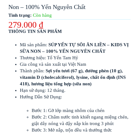
Non – 100% Yến Nguyên Chất
Tình trạng:
Còn hàng
279.000
₫
THÔNG TIN SẢN PHẨM
Mã sản phẩm:
SÚP YẾN TỰ SÔI ĂN LIỀN – KIDS VỊ
SỮA NON – 100% YẾN NGUYÊN CHẤT
Thương hiệu: Tổ Yến Tam Hỷ
Gia công và sản xuất tại Việt Nam
Thành phần:
Sợi yến tươi (67 g), đường phèn (10 g),
vitamin D (cholecalciferol), lysine, chất ổn định (INS
418), hương liệu tổng hợp (sữa non)
Hạn sử dụng: 12 tháng.
Hướng Dẫn Sử Dụng:
Bước 1: Gỡ lớp màng nhôm của chén
Bước 2: Châm nước tinh khiết ngang miệng chén,
giật dây nóng và đậy nắp kín trong 3 phút
Bước 3: Mở nắp, trộn đều và thưởng thức