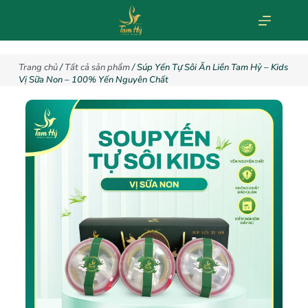
Trang chủ
/
Tất cả sản phẩm
/ Súp Yến Tự Sôi Ăn Liền Tam Hỷ – Kids
Vị Sữa Non – 100% Yến Nguyên Chất