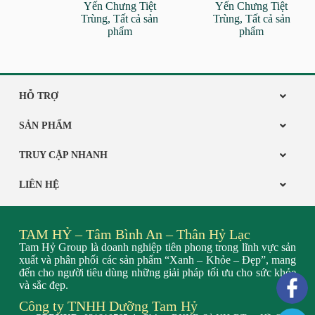
Yến Chưng Tiệt
Yến Chưng Tiệt
100% Yến Nguyên
Nguyên Chất –
Trùng
,
Tất cả sản
Trùng
,
Tất cả sản
Chất – Không chất
Không chất bảo
phẩm
phẩm
bảo quán, không
quán, không đường
đường hóa học
hóa học
HỖ TRỢ
SẢN PHẨM
TRUY CẬP NHANH
LIÊN HỆ
TAM HỶ – Tâm Bình An – Thân Hỷ Lạc
Tam Hỷ Group là doanh nghiệp tiên phong trong lĩnh vực sản
xuất và phân phối các sản phẩm “Xanh – Khỏe – Đẹp”, mang
đến cho người tiêu dùng những giải pháp tối ưu cho sức khỏe
và sắc đẹp.
Công ty TNHH Dưỡng Tam Hỷ