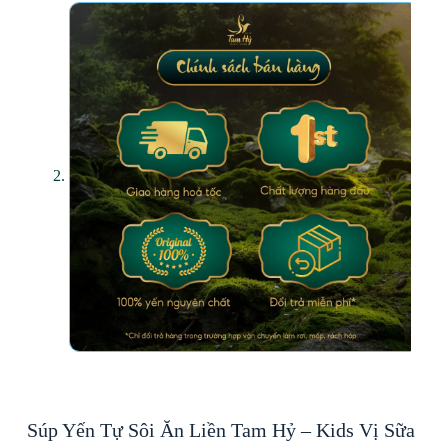
Súp Yến Tự Sôi Ăn Liền Tam Hỷ – Kids Vị Sữa