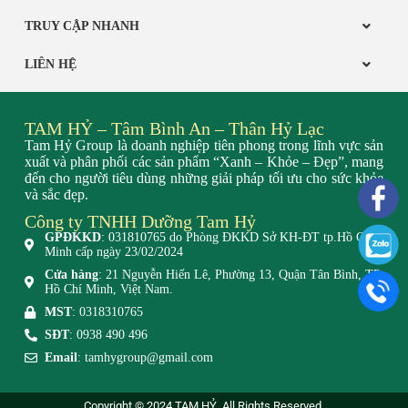
TRUY CẬP NHANH
LIÊN HỆ
TAM HỶ – Tâm Bình An – Thân Hỷ Lạc
Tam Hỷ Group là doanh nghiệp tiên phong trong lĩnh vực sản
xuất và phân phối các sản phẩm “Xanh – Khỏe – Đẹp”, mang
đến cho người tiêu dùng những giải pháp tối ưu cho sức khỏe
và sắc đẹp.
Công ty TNHH Dưỡng Tam Hỷ
GPĐKKD
: 031810765 do Phòng ĐKKD Sở KH-ĐT tp.Hồ Chí
Minh cấp ngày 23/02/2024
Cửa hàng
: 21 Nguyễn Hiến Lê, Phường 13, Quận Tân Bình, TP.
Hồ Chí Minh, Việt Nam.
MST
: 0318310765
SĐT
: 0938 490 496
Email
: tamhygroup@gmail.com
Copyright © 2024 TAM HỶ. All Rights Reserved.