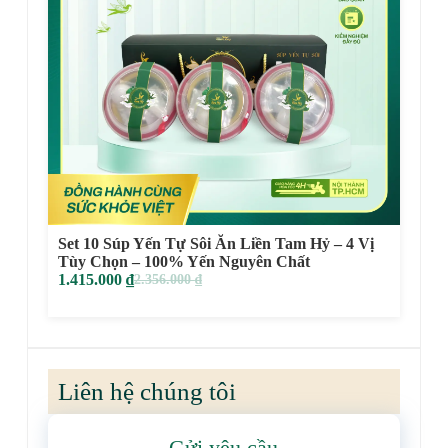
 Vị
Set 3 Súp Yến Tự Sôi Ăn Liền Tam Hỷ – 4 Vị
Tùy Chọn – 100% Yến Nguyên Chất
469.000
₫
779.000
₫
Liên hệ chúng tôi
Gửi yêu cầu