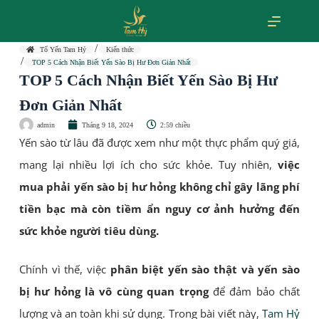
Tổ Yến Tam Hỷ
Kiến thức
TOP 5 Cách Nhận Biết Yến Sào Bị Hư Đơn Giản Nhất
TOP 5 Cách Nhận Biết Yến Sào Bị Hư
Đơn Giản Nhất
admin
Tháng 9 18, 2024
2:59 chiều
Yến sào từ lâu đã được xem như một thực phẩm quý giá,
mang lại nhiều lợi ích cho sức khỏe. Tuy nhiên,
việc
mua phải yến sào bị hư hỏng không chỉ gây lãng phí
tiền bạc mà còn tiềm ẩn nguy cơ ảnh hưởng đến
sức khỏe người tiêu dùng.
Chính vì thế, việc
phân biệt yến sào thật và yến sào
bị hư hỏng là vô cùng quan trọng
để đảm bảo chất
lượng và an toàn khi sử dụng. Trong bài viết này,
Tam Hỷ