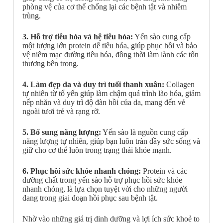
phòng vệ của cơ thể chống lại các bệnh tật và nhiễm
trùng.
3. Hỗ trợ tiêu hóa và hệ tiêu hóa:
Yến sào cung cấp
một lượng lớn protein dễ tiêu hóa, giúp phục hồi và bảo
vệ niêm mạc đường tiêu hóa, đồng thời làm lành các tổn
thương bên trong.
4. Làm đẹp da và duy trì tuổi thanh xuân:
Collagen
tự nhiên từ tổ yến giúp làm chậm quá trình lão hóa, giảm
nếp nhăn và duy trì độ đàn hồi của da, mang đến vẻ
ngoài tươi trẻ và rạng rỡ.
5. Bổ sung năng lượng:
Yến sào là nguồn cung cấp
năng lượng tự nhiên, giúp bạn luôn tràn đầy sức sống và
giữ cho cơ thể luôn trong trạng thái khỏe mạnh.
6. Phục hồi sức khỏe nhanh chóng:
Protein và các
dưỡng chất trong yến sào hỗ trợ phục hồi sức khỏe
nhanh chóng, là lựa chọn tuyệt vời cho những người
đang trong giai đoạn hồi phục sau bệnh tật.
Nhờ vào những giá trị dinh dưỡng và lợi ích sức khoẻ to