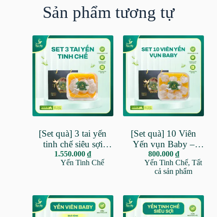
Sản phẩm tương tự
[Set quà] 3 tai yến
[Set quà] 10 Viên
tinh chế siêu sợi
Yến vụn Baby –
(30gr) – 100% yến
1.550.000
₫
100% yến nguyên
800.000
₫
Yến Tinh Chế
Yến Tinh Chế
,
Tất
nguyên chất Khánh
chất, tặng kèm đường
cả sản phẩm
hòa, tặng kèm đường
phèn, táo đỏ, đông
phèn, táo đỏ
trùng, nồi chưng
mini