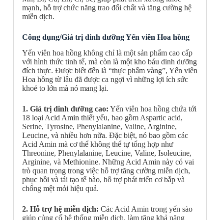
mạnh, hỗ trợ chức năng trao đổi chất và tăng cường hệ
miễn dịch.
Công dụng/Giá trị dinh dưỡng Yến viên Hoa hồng
Yến viên hoa hồng không chỉ là một sản phẩm cao cấp
với hình thức tinh tế, mà còn là một kho báu dinh dưỡng
đích thực. Được biết đến là “thực phẩm vàng”, Yến viên
Hoa hồng từ lâu đã được ca ngợi vì những lợi ích sức
khoẻ to lớn mà nó mang lại.
1. Giá trị dinh dưỡng cao:
Yến viên hoa hồng chứa tới
18 loại Acid Amin thiết yếu, bao gồm Aspartic acid,
Serine, Tyrosine, Phenylalanine, Valine, Arginine,
Leucine, và nhiều hơn nữa. Đặc biệt, nó bao gồm các
Acid Amin mà cơ thể không thể tự tổng hợp như
Threonine, Phenylalanine, Leucine, Valine, Isoleucine,
Arginine, và Methionine. Những Acid Amin này có vai
trò quan trọng trong việc hỗ trợ tăng cường miễn dịch,
phục hồi và tái tạo tế bào, hỗ trợ phát triển cơ bắp và
chống mệt mỏi hiệu quả.
2. Hỗ trợ hệ miễn dịch:
Các Acid Amin trong yến sào
giúp củng cố hệ thống miễn dịch, làm tăng khả năng