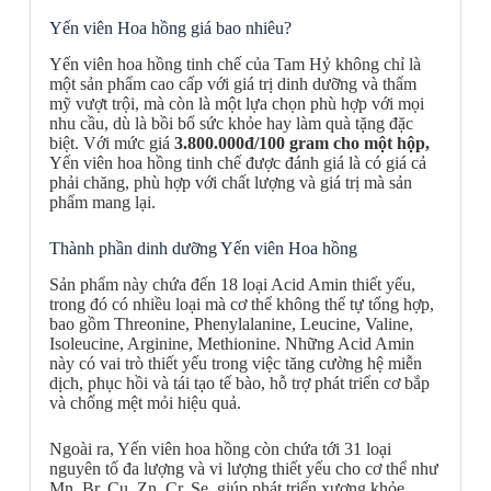
Yến viên Hoa hồng giá bao nhiêu?
Yến viên hoa hồng tinh chế của Tam Hỷ không chỉ là
một sản phẩm cao cấp với giá trị dinh dưỡng và thẩm
mỹ vượt trội, mà còn là một lựa chọn phù hợp với mọi
nhu cầu, dù là bồi bổ sức khỏe hay làm quà tặng đặc
biệt. Với mức giá
3.800.000đ/100 gram cho một hộp,
Yến viên hoa hồng tinh chế được đánh giá là có giá cả
phải chăng, phù hợp với chất lượng và giá trị mà sản
phẩm mang lại.
Thành phần dinh dưỡng Yến viên Hoa hồng
Sản phẩm này chứa đến 18 loại Acid Amin thiết yếu,
trong đó có nhiều loại mà cơ thể không thể tự tổng hợp,
bao gồm Threonine, Phenylalanine, Leucine, Valine,
Isoleucine, Arginine, Methionine. Những Acid Amin
này có vai trò thiết yếu trong việc tăng cường hệ miễn
dịch, phục hồi và tái tạo tế bào, hỗ trợ phát triển cơ bắp
và chống mệt mỏi hiệu quả.
Ngoài ra, Yến viên hoa hồng còn chứa tới 31 loại
nguyên tố đa lượng và vi lượng thiết yếu cho cơ thể như
Mn, Br, Cu, Zn, Cr, Se, giúp phát triển xương khỏe