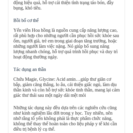
động hiệu quả, hỗ trợ cải thiện tình trạng táo bón, đầy
bụng, khó tiêu.
Bồi bổ cơ thể
Yến viên Hoa hồng là nguồn cung cấp năng lượng cao,
rất phù hợp cho những người cần phục hồi sức khỏe sau
ốm, người già, trẻ em trong giai đoạn tăng trưởng, hoặc
những người làm việc nặng. Nó giúp bổ sung năng
lượng nhanh chóng, hỗ trợ quá trình hồi phục và duy trì
hoạt động thường ngày.
Tác dụng an thần
Chứa Magie, Glycine: Acid amin…giúp thư giãn cơ
bắp, giảm căng thẳng, lo âu, cải thiện giấc ngủ, làm dịu
thần kinh và còn hỗ trợ sức khỏe tinh thần, mang lại cảm
giác thư thái sau một ngày dài mệt mỏi
Những tác dụng này đều dựa trên các nghiên cứu cũng
như kinh nghiệm lâu đời trong y học. Tuy nhiên, nên
nhớ rằng tổ yến không phải là thực phẩm chức năng,
không thể thay thế hoàn toàn cho liệu pháp y tế khi cần
điều trị bệnh lý cụ thể.