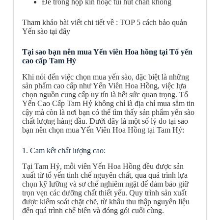
Để trong hộp kín hoặc túi hút chân không
Tham khảo bài viết chi tiết về :
TOP 5 cách bảo quản
Yến sào tại đây
Tại sao bạn nên mua Yến viên Hoa hồng tại Tổ yến
cao cấp Tam Hỷ
Khi nói đến việc chọn mua yến sào, đặc biệt là những
sản phẩm cao cấp như Yến Viên Hoa Hồng, việc lựa
chọn nguồn cung cấp uy tín là hết sức quan trọng. Tổ
Yến Cao Cấp Tam Hỷ không chỉ là địa chỉ mua sắm tin
cậy mà còn là nơi bạn có thể tìm thấy sản phẩm yến sào
chất lượng hàng đầu. Dưới đây là một số lý do tại sao
bạn nên chọn mua Yến Viên Hoa Hồng tại Tam Hỷ:
1. Cam kết chất lượng cao:
Tại Tam Hỷ, mỗi viên Yến Hoa Hồng đều được sản
xuất từ tổ yến tinh chế nguyên chất, qua quá trình lựa
chọn kỹ lưỡng và sơ chế nghiêm ngặt để đảm bảo giữ
trọn vẹn các dưỡng chất thiết yếu. Quy trình sản xuất
được kiểm soát chặt chẽ, từ khâu thu thập nguyên liệu
đến quá trình chế biến và đóng gói cuối cùng.