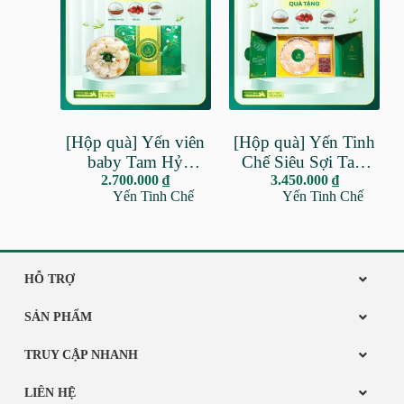
[Hộp quà] Yến viên
[Hộp quà] Yến Tinh
baby Tam Hỷ
Chế Siêu Sợi Tam
(100gr) – 100% Yến
2.700.000
₫
Hỷ (100gr) – 100%
3.450.000
₫
Yến Tinh Chế
Yến Tinh Chế
Nguyên Chất – Thực
Yến Nguyên Chất –
phẩm giàu dinh
Không hóa chất tẩy
dưỡng – Quà tặng
trắng, màu trắng ngà,
sang trọng, cao cấp,
tặng kèm đường
tặng kèm đường
phèn, táo đỏ – Quà
HỖ TRỢ
phèn, táo đỏ
tặng sang trọng, đẳng
SẢN PHẨM
cấp
TRUY CẬP NHANH
LIÊN HỆ