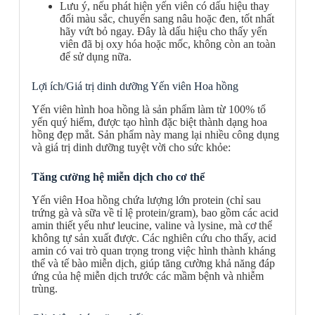
Lưu ý, nếu phát hiện yến viên có dấu hiệu thay
đổi màu sắc, chuyển sang nâu hoặc đen, tốt nhất
hãy vứt bỏ ngay. Đây là dấu hiệu cho thấy yến
viên đã bị oxy hóa hoặc mốc, không còn an toàn
để sử dụng nữa.
Lợi ích/Giá trị dinh dưỡng Yến viên Hoa hồng
Yến viên hình hoa hồng là sản phẩm làm từ 100% tổ
yến quý hiếm, được tạo hình đặc biệt thành dạng hoa
hồng đẹp mắt. Sản phẩm này mang lại nhiều công dụng
và giá trị dinh dưỡng tuyệt vời cho sức khỏe:
Tăng cường hệ miễn dịch cho cơ thể
Yến viên Hoa hồng chứa lượng lớn protein (chỉ sau
trứng gà và sữa về tỉ lệ protein/gram), bao gồm các acid
amin thiết yếu như leucine, valine và lysine, mà cơ thể
không tự sản xuất được. Các nghiên cứu cho thấy, acid
amin có vai trò quan trọng trong việc hình thành kháng
thể và tế bào miễn dịch, giúp tăng cường khả năng đáp
ứng của hệ miễn dịch trước các mầm bệnh và nhiễm
trùng.