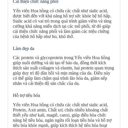
Cải thiện chức năng phổi
Yến viên Hoa hồng có chứa các chất như sialic acid,
được biết đến với khả năng hỗ trợ sức khỏe hệ hô hấp.
Sialic acid có vai trò trong quá trình giảm viêm và tăng
cường khả năng miễn dịch tại các mô phổi, từ đó giúp
cải thiện chức năng phổi và làm giảm các triệu chứng
của bệnh hô hấp như ho, khó thở.
Làm đẹp da
Các protein và glycoprotein trong Yến viên Hoa hồng
giúp nuôi dưỡng và tái tạo tế bào da, đồng thời kích
thích sản xuất collagen và elastin, hai protein quan trọng
giúp duy trì độ đàn hồi và mịn màng của da. Điều này
có thể giúp làm chậm quá trình lão hóa da, giảm nếp
nhăn và cải thiện độ săn chắc của da.
Hỗ trợ tiêu hóa
Yến viên Hoa hồng có chứa các chất như sialic acid,
Protein, Axit amin, Chất xơ, chứa nhiều khoáng chất
thiết yếu như kali, magiê, canxi, giúp điều hòa chức
năng hệ tiêu hóa, ngăn ngừa rối loạn tiêu hóa và hỗ trợ
tiêu hóa khỏe mạnh, giúp kích thích hệ tiêu hóa hoạt