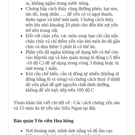
ra, không ngâm trong nước nóng.
Chưng hấp cách thủy cùng đường phèn, hạt sen,
táo đỏ, long nhãn….. để
yến có vị ngọt
thanh,
thơm ngon và khử mùi tanh. Chưng cách thủy
trên lửa nhỏ khoảng 20 phút cho đến khi sợi yến
trở nên trong vắt.
Đối với cháo yến, các món soup bạn chỉ cần nấu
cháo chín và chỉ thêm yến vào khi món ăn đã gần
chín và đun thêm 5 phút là có thể ăn.
Phần yến đã ngâm không sử dụng hết có thể cho
vào hộp/túi zip và bảo quản trong tủ đông (-5 đến
-10 độ C) để sử dụng trong vòng 3 tháng hoặc tủ
mát trong 1 tuần.
Khi cần chế biến, cần rã đông tự nhiên (không rã
đông bằng lò vi sóng) và chưng cách thuỷ ở nhiệt
độ vừa phải để giữ nguyên chất dinh dưỡng,
không để sôi trực tiếp trên 100 độ C
Tham khảo bài viết chi tiết về :
Các cách chưng yến sào
và 15 món ăn từ yến sào Siêu Ngon tại đây
Bảo quản Yến viên Hoa hồng
Nơi thoáng mát, tránh ánh nắng và độ ẩm cao