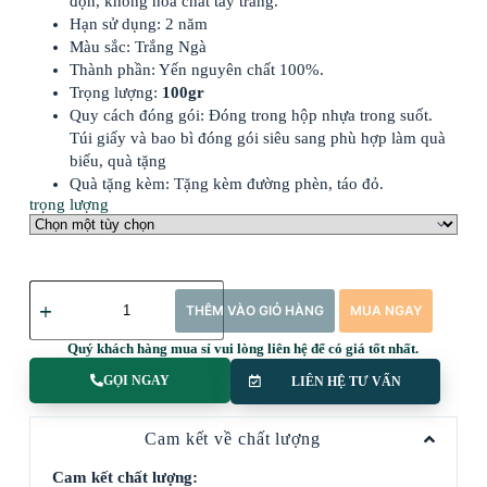
độn, không hóa chất tẩy trắng.
Hạn sử dụng: 2 năm
Màu sắc: Trắng Ngà
Thành phần: Yến nguyên chất 100%.
Trọng lượng:
100gr
Quy cách đóng gói: Đóng trong hộp nhựa trong suốt.
Túi giấy và bao bì đóng gói siêu sang phù hợp làm quà
biếu, quà tặng
Quà tặng kèm: Tặng kèm đường phèn, táo đỏ.
trọng lượng
THÊM VÀO GIỎ HÀNG
MUA NGAY
Quý khách hàng mua sỉ vui lòng liên hệ để có giá tốt nhất.
GỌI NGAY
LIÊN HỆ TƯ VẤN
Cam kết về chất lượng
Cam kết chất lượng: