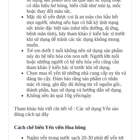
có dấu hiệu hư hỏng, biến chất như mùi lạ, mốc
hoặc thay đổi màu sắc.
Mặc dù tổ yến được coi là an toàn cho hầu hết
mọi người, nhưng nếu bạn có bất kỳ tình trạng
sức khỏe đặc biệt nào (như tiểu đường, dị ứng,
bệnh mãn tính), hãy tham khảo ý kiến bác sĩ trước
khi sử dụng để tránh các tác dụng không mong
muốn.
Trẻ em dưới 1 tuổi không nên sử dụng sản phẩm
này do hệ tiêu hóa còn non nớt. Người lớn tuổi
hoặc những người có hệ tiêu hóa yếu cũng cần
tham khảo ý kiến bác sĩ trước khi sử dụng.
Chọn mua tổ yến từ những nhà cung cấp uy tín và
đáng tin cậy. Đảm bảo rằng sản phẩm có nhãn
mác rõ ràng, ghi đầy đủ thông tin về nguồn gốc,
thành phần, hạn sử dụng và hướng dẫn sử dụng.
Không nên ăn quá 10g yến/ngày
Tham khảo bài viết chi tiết về :
Các sử dụng Yến sào
đúng cách tại đây
Cách chế biến Yến viên Hoa hồng
Ngâm yến trong nước sạch 20-30 phút để yến tơi