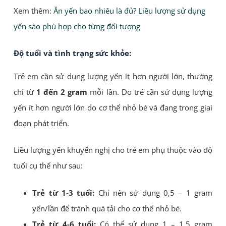
Xem thêm:
Ăn yến bao nhiêu là đủ? Liều lượng sử dụng
yến sào phù hợp cho từng đối tượng
Độ tuổi và tình trạng sức khỏe:
Trẻ em cần sử dụng lượng yến ít hơn người lớn, thường
chỉ từ
1 đến 2 gram
mỗi lần. Do trẻ cần sử dụng lượng
yến ít hơn người lớn do cơ thể nhỏ bé và đang trong giai
đoạn phát triển.
Liều lượng yến khuyến nghị cho trẻ em phụ thuộc vào độ
tuổi cụ thể như sau:
Trẻ từ 1-3 tuổi:
Chỉ nên sử dụng 0,5 – 1 gram
yến/lần để tránh quá tải cho cơ thể nhỏ bé.
Trẻ từ 4-6 tuổi:
Có thể sử dụng 1 – 1,5 gram