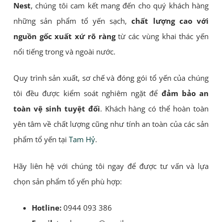
Nest
, chúng tôi cam kết mang đến cho quý khách hàng
những sản phẩm tổ yến sạch,
chất lượng cao với
nguồn gốc xuất xứ rõ ràng
từ các vùng khai thác yến
nổi tiếng trong và ngoài nước.
Quy trình sản xuất, sơ chế và đóng gói tổ yến của chúng
tôi đều được kiểm soát nghiêm ngặt để
đảm bảo an
toàn vệ sinh tuyệt đối
. Khách hàng có thể hoàn toàn
yên tâm về chất lượng cũng như tính an toàn của các sản
phẩm tổ yến tại
Tam Hỷ
.
Hãy liên hệ với chúng tôi ngay để được tư vấn và lựa
chọn sản phẩm tổ yến phù hợp:
Hotline:
0944 093 386