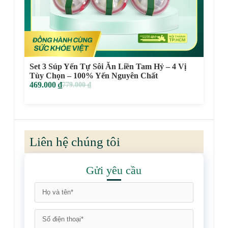
Set 3 Súp Yến Tự Sôi Ăn Liền Tam Hỷ – 4 Vị
Tùy Chọn – 100% Yến Nguyên Chất
469.000
₫
779.000
₫
Liên hệ chúng tôi
Gửi yêu cầu