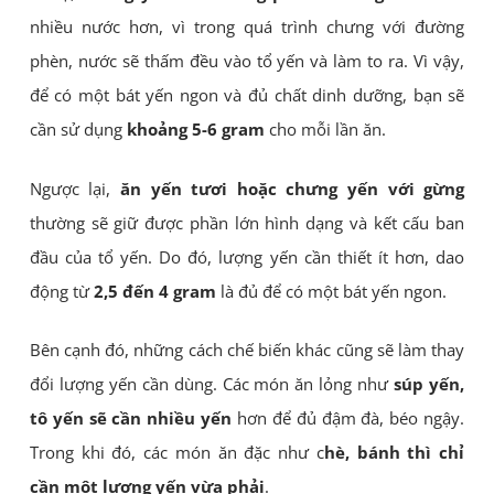
nhiều nước hơn, vì trong quá trình chưng với đường
phèn, nước sẽ thấm đều vào tổ yến và làm to ra. Vì vậy,
để có một bát yến ngon và đủ chất dinh dưỡng, bạn sẽ
cần sử dụng
khoảng 5-6 gram
cho mỗi lần ăn.
Ngược lại,
ăn yến tươi hoặc chưng yến với gừng
thường sẽ giữ được phần lớn hình dạng và kết cấu ban
đầu của tổ yến. Do đó, lượng yến cần thiết ít hơn, dao
động từ
2,5 đến 4 gram
là đủ để có một bát yến ngon.
Bên cạnh đó, những cách chế biến khác cũng sẽ làm thay
đổi lượng yến cần dùng. Các món ăn lỏng như
súp yến,
tô yến sẽ cần nhiều yến
hơn để đủ đậm đà, béo ngậy.
Trong khi đó, các món ăn đặc như c
hè, bánh thì chỉ
cần một lượng yến vừa phải
.