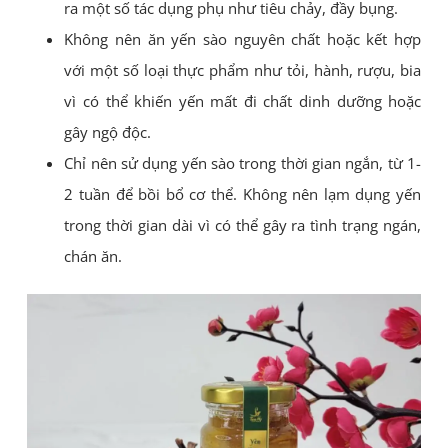
ra một số tác dụng phụ như tiêu chảy, đầy bụng.
Không nên ăn yến sào nguyên chất hoặc kết hợp
với một số loại thực phẩm như tỏi, hành, rượu, bia
vì có thể khiến yến mất đi chất dinh dưỡng hoặc
gây ngộ độc.
Chỉ nên sử dụng yến sào trong thời gian ngắn, từ 1-
2 tuần để bồi bổ cơ thể. Không nên lạm dụng yến
trong thời gian dài vì có thể gây ra tình trạng ngán,
chán ăn.