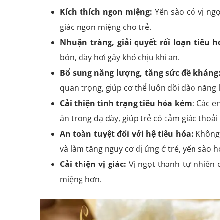
Kích thích ngon miệng:
Yến sào có vị ngọt
giác ngon miệng cho trẻ.
Nhuận tràng, giải quyết rối loạn tiêu h
bón, đầy hơi gây khó chịu khi ăn.
Bổ sung năng lượng, tăng sức đề kháng
quan trọng, giúp cơ thể luôn dồi dào năng 
Cải thiện tình trạng tiêu hóa kém:
Các en
ăn trong dạ dày, giúp trẻ có cảm giác thoả
An toàn tuyệt đối với hệ tiêu hóa:
Không 
và làm tăng nguy cơ dị ứng ở trẻ, yến sào h
Cải thiện vị giác:
Vị ngọt thanh tự nhiên c
miệng hơn.