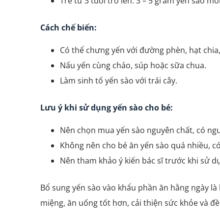
Trẻ từ 3 tuổi trở lên: 3 – 5 gram yến sào mỗ
Cách chế biến:
Có thể chưng yến với đường phèn, hạt chia,
Nấu yến cùng cháo, súp hoặc sữa chua.
Làm sinh tố yến sào với trái cây.
Lưu ý khi sử dụng yến sào cho bé:
Nên chọn mua yến sào nguyên chất, có ngu
Không nên cho bé ăn yến sào quá nhiều, có
Nên tham khảo ý kiến bác sĩ trước khi sử d
Bổ sung yến sào vào khẩu phần ăn hằng ngày là b
miệng, ăn uống tốt hơn, cải thiện sức khỏe và đ