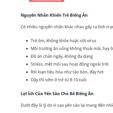
Nguyên Nhân Khiến Trẻ Biếng Ăn
Có nhiều nguyên nhân khác nhau gây ra tình trạn
Trẻ ốm, không khỏe hoặc sốt virus
Môi trường ăn uống không thoải mái, hay 
Đồ ăn chán ngấy, không đa dạng
Stress, mệt mỏi sau hoạt động ngoài trời
Rối loạn tiêu hóa như táo bón, đầy hơi
Dậy thì sớm ở trẻ từ 8-10 tuổi
Yến Chưng Dược Liệu 
Hỗ Trợ Huyết Áp
129.000
₫
Lợi Ích Của Yến Sào Cho Bé Biếng Ăn
Dưới đây là lý do vì sao yến sào lại mang đến nhiề