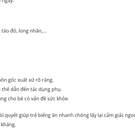
i ngày.
 táo đỏ, long nhãn,…
ồn gốc xuất xứ rõ ràng.
 thể dẫn đến tác dụng phụ.
ụng cho bé có vấn đề sức khỏe.
í quyết giúp trẻ biếng ăn nhanh chóng lấy lại cảm giác ngo
ề kháng.