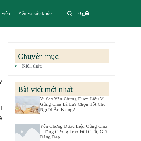
 viên
Yến và sức khỏe
0
₫
Chuyên mục
Kiến thức
y
Bài viết mới nhất
Vì Sao Yến Chưng Dược Liệu Vị
Gừng Chia Là Lựa Chọn Tốt Cho
i
Người Ăn Kiêng?
é
Yến Chưng Dược Liệu Gừng Chia
– Tăng Cường Trao Đổi Chất, Giữ
Dáng Đẹp