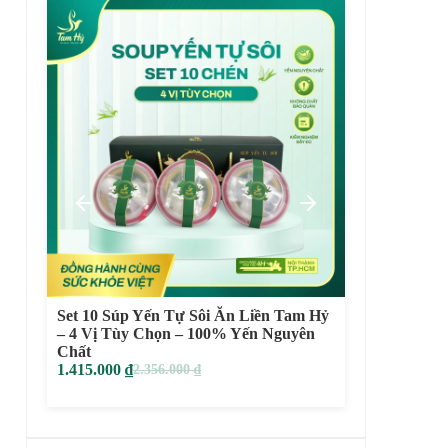
Set 3 Súp Yến Tự Sôi Ăn Liền Tam Hỷ –
Yến Chư
4 Vị Tùy Chọn – 100% Yến Nguyên
Dưỡng N
Chất
129.000
469.000
₫
779.000
₫