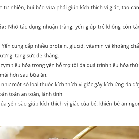
 tự nhiên, bùi béo vừa phải giúp kích thích vị giác, tạo cả
óa:
Nhờ tác dụng nhuận tràng, yến giúp trẻ không còn tá
:
Yến cung cấp nhiều protein, glucid, vitamin và khoáng chấ
lượng, tăng sức đề kháng.
zym tiêu hóa trong yến hỗ trợ tối đa quá trình tiêu hóa thứ
i mái hơn sau bữa ăn.
như một số loại thuốc kích thích vị giác gây kích ứng dạ dà
oàn toàn an toàn, lành tính.
ủa yến sào giúp kích thích vị giác của bé, khiến bé ăn ngo