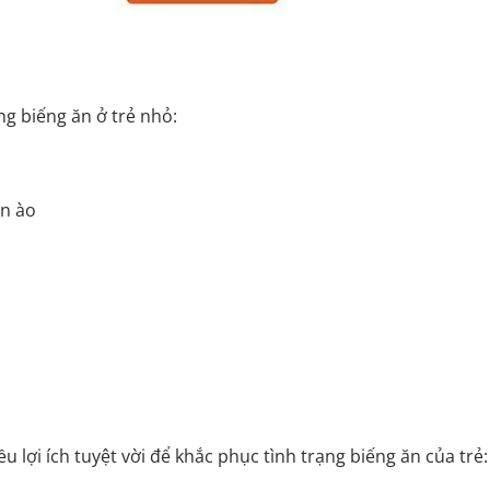
g biếng ăn ở trẻ nhỏ:
ồn ào
Vị Linh Chi –
Set 10 Súp Yến Tự Sôi Ăn Liền Tam Hỷ
– 4 Vị Tùy Chọn – 100% Yến Nguyên
Chất
1.415.000
₫
2.356.000
₫
u lợi ích tuyệt vời để khắc phục tình trạng biếng ăn của trẻ: