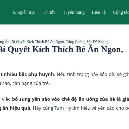
Khuyến mãi
Tin tức
Tuyển dụng
Liên hệ
Cộng tác
ng Ăn: Bí Quyết Kích Thích Bé Ăn Ngon, Tăng Cường Sức Đề Kháng
Bí Quyết Kích Thích Bé Ăn Ngon,
 rất nhiều bậc phụ huynh
. Nếu tình trạng này kéo dài sẽ gâ
 cao, cân nặng của trẻ.
, việc
bổ sung yến sào vào chế độ ăn uống của bé là giả
g ăn hiệu quả.
Hãy cùng
Tam Hỷ
tìm hiểu về yến sào cho b