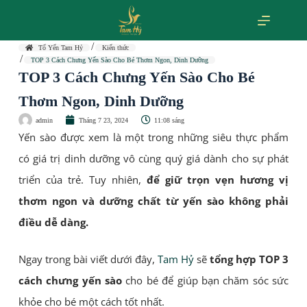
Tổ Yến Tam Hỷ
Kiến thức
TOP 3 Cách Chưng Yến Sào Cho Bé Thơm Ngon, Dinh Dưỡng
TOP 3 Cách Chưng Yến Sào Cho Bé
Thơm Ngon, Dinh Dưỡng
admin
Tháng 7 23, 2024
11:08 sáng
Yến sào được xem là một trong những siêu thực phẩm
có giá trị dinh dưỡng vô cùng quý giá dành cho sự phát
triển của trẻ. Tuy nhiên,
để giữ trọn vẹn hương vị
thơm ngon và dưỡng chất từ yến sào không phải
điều dễ dàng.
Ngay trong bài viết dưới đây,
Tam Hỷ
sẽ
tổng hợp TOP 3
cách chưng yến sào
cho bé để giúp bạn chăm sóc sức
khỏe cho bé một cách tốt nhất.