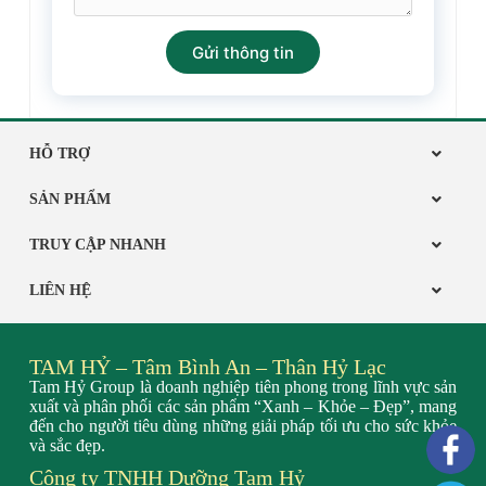
Gửi thông tin
HỖ TRỢ
SẢN PHẨM
TRUY CẬP NHANH
LIÊN HỆ
TAM HỶ – Tâm Bình An – Thân Hỷ Lạc
Tam Hỷ Group là doanh nghiệp tiên phong trong lĩnh vực sản
xuất và phân phối các sản phẩm “Xanh – Khỏe – Đẹp”, mang
đến cho người tiêu dùng những giải pháp tối ưu cho sức khỏe
và sắc đẹp.
Công ty TNHH Dưỡng Tam Hỷ