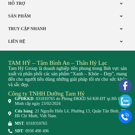
HỖ TRỢ
SẢN PHẨM
TRUY CẬP NHANH
LIÊN HỆ
TAM HỶ – Tâm Bình An – Thân Hỷ Lạc
Tam Hỷ Group là doanh nghiệp tiên phong trong lĩnh vực sản
xuất và phân phối các sản phẩm “Xanh – Khỏe – Đẹp”, mang
đến cho người tiêu dùng những giải pháp tối ưu cho sức khỏe
và sắc đẹp.
Công ty TNHH Dưỡng Tam Hỷ
GPĐKKD
: 031810765 do Phòng ĐKKD Sở KH-ĐT tp.Hồ Chí
Minh cấp ngày 23/02/2024
Cửa hàng
: 21 Nguyễn Hiến Lê, Phường 13, Quận Tân Bình, TP.
Hồ Chí Minh, Việt Nam.
MST
: 0318310765
SĐT
: 0938 490 496