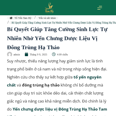
Tổ Yến Tam Hỷ
Yến và sức khỏe
Bí Quyết Giúp Tăng Cường Sinh Lực Tự Nhiên Nhờ Yến Chưng Dược Liệu Vị Đông Trùng Hạ Th
Bí Quyết Giúp Tăng Cường Sinh Lực Tự
Nhiên Nhờ Yến Chưng Dược Liệu Vị
Đông Trùng Hạ Thảo
admin
Tháng 9 9, 2025
4:09 chiều
Suy nhược, thiếu năng lượng hay giảm sinh lực là tình
trạng phổ biến ở cả nam và nữ trong nhịp sống hiện đại.
Nghiên cứu cho thấy sự kết hợp giữa
tổ yến nguyên
chất
và
đông trùng hạ thảo
không chỉ bổ dưỡng mà
còn giúp duy trì sức khỏe dẻo dai, cải thiện chất lượng
giấc ngủ và nâng cao khả năng miễn dịch. Đó chính là lý
do
Yến chưng dược liệu vị
Đông Trùng Hạ Thảo Tam