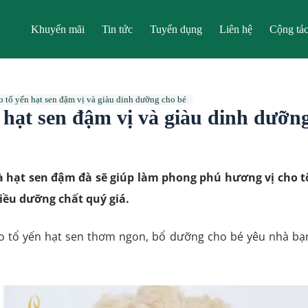
Khuyến mãi
Tin tức
Tuyển dụng
Liên hệ
Cộng tác
o tổ yến hạt sen đậm vị và giàu dinh dưỡng cho bé
 hạt sen đậm vị và giàu dinh dưỡn
à hạt sen đậm đà sẽ giúp làm phong phú hương vị cho t
iều dưỡng chất quý giá.
 tổ yến hạt sen thơm ngon, bổ dưỡng cho bé yêu nhà bạ