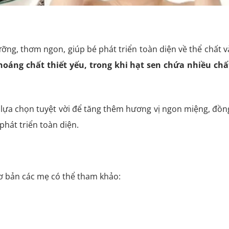
ỡng, thơm ngon, giúp bé phát triển toàn diện về thể chất v
hoáng chất thiết yếu, trong khi hạt sen chứa nhiều chấ
sự lựa chọn tuyệt vời để tăng thêm hương vị ngon miệng, đồn
hát triển toàn diện.
Vị Linh Chi –
Set 10 Súp Yến Tự Sôi Ăn Liền Tam Hỷ
– 4 Vị Tùy Chọn – 100% Yến Nguyên
cơ bản các mẹ có thể tham khảo:
Chất
1.415.000
₫
2.356.000
₫