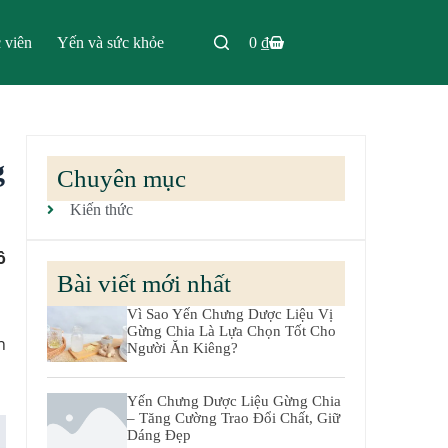
 viên
Yến và sức khỏe
0
₫
g
Chuyên mục
Kiến thức
ô
Bài viết mới nhất
Vì Sao Yến Chưng Dược Liệu Vị
Gừng Chia Là Lựa Chọn Tốt Cho
n
Người Ăn Kiêng?
Yến Chưng Dược Liệu Gừng Chia
– Tăng Cường Trao Đổi Chất, Giữ
Dáng Đẹp