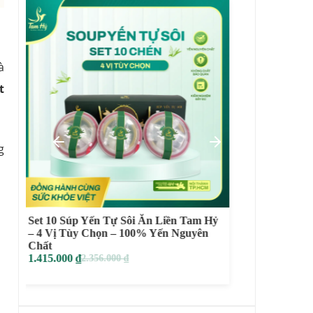
à
t
g
Set 3 Súp Yến Tự Sôi Ăn Liền Tam Hỷ –
Yến Chư
4 Vị Tùy Chọn – 100% Yến Nguyên
Dưỡng N
Chất
129.000
469.000
₫
779.000
₫