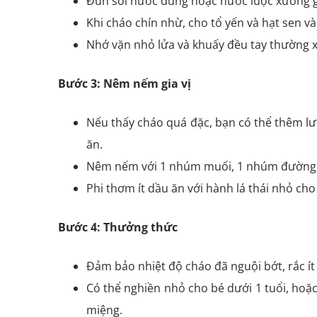
Đun sôi nước dùng hoặc nước luộc xương g
Khi cháo chín nhừ, cho tổ yến và hạt sen v
Nhớ vặn nhỏ lửa và khuấy đều tay thường x
Bước 3: Nêm nếm gia vị
Nếu thấy cháo quá đặc, bạn có thể thêm l
ăn.
Nêm nếm với 1 nhúm muối, 1 nhúm đường h
Phi thơm ít dầu ăn với hành lá thái nhỏ cho
Bước 4: Thưởng thức
Đảm bảo nhiệt độ cháo đã nguội bớt, rắc ít
Có thể nghiền nhỏ cho bé dưới 1 tuổi, hoặ
miệng.