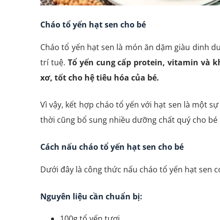
Cháo tổ yến hạt sen cho bé
Cháo tổ yến hạt sen là món ăn dặm giàu dinh dư
trí tuệ.
Tổ yến cung cấp protein, vitamin và k
xơ, tốt cho hệ tiêu hóa của bé.
Vì vậy, kết hợp cháo tổ yến với hạt sen là một 
thời cũng bổ sung nhiều dưỡng chất quý cho bé p
Cách nấu cháo tổ yến hạt sen cho bé
Yến Chưng Dược Liệu 
Hỗ Trợ Huyết Áp
Dưới đây là công thức nấu cháo tổ yến hạt sen 
129.000
₫
Nguyên liệu cần chuẩn bị:
100g tổ yến tươi