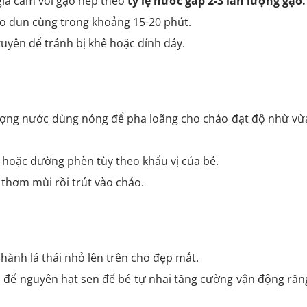
ia cầm với gạo nếp theo
tỷ lệ nước gấp 2-3 lần lượng gạo.
ào đun cùng trong khoảng 15-20 phút.
uyên để tránh bị khê hoặc dính đáy.
ượng nước dùng nóng để pha loãng cho cháo đạt độ nhừ vừ
oặc đường phèn tùy theo khẩu vị của bé.
 thơm mùi rồi trút vào cháo.
 hành lá thái nhỏ lên trên cho đẹp mắt.
c để nguyên hạt sen để bé tự nhai tăng cường vận động răn