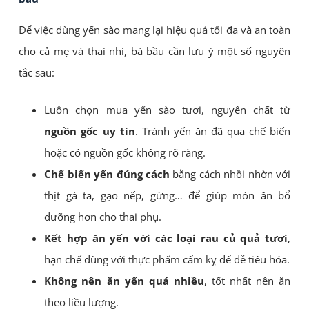
Để việc dùng yến sào mang lại hiệu quả tối đa và an toàn
cho cả mẹ và thai nhi, bà bầu cần lưu ý một số nguyên
tắc sau:
Luôn chọn mua yến sào tươi, nguyên chất từ
nguồn gốc uy tín
. Tránh yến ăn đã qua chế biến
hoặc có nguồn gốc không rõ ràng.
Chế biến yến đúng cách
bằng cách nhồi nhờn với
thịt gà ta, gạo nếp, gừng… để giúp món ăn bổ
dưỡng hơn cho thai phụ.
Kết hợp ăn yến với các loại rau củ quả tươi
,
hạn chế dùng với thực phẩm cấm kỵ để dễ tiêu hóa.
Không nên ăn yến quá nhiều
, tốt nhất nên ăn
theo liều lượng.