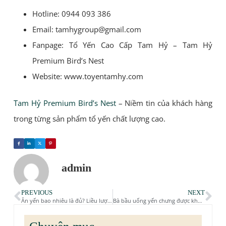
Hotline: 0944 093 386
Email: tamhygroup@gmail.com
Fanpage: Tổ Yến Cao Cấp Tam Hỷ – Tam Hỷ
Premium Bird’s Nest
Website: www.toyentamhy.com
Tam Hỷ Premium Bird’s Nest
– Niềm tin của khách hàng
trong từng sản phẩm tổ yến chất lượng cao.
admin
PREVIOUS
NEXT
Ăn yến bao nhiêu là đủ? Liều lượng sử dụng yến sào phù hợp cho từng đối tượng
Bà bầu uống yến chưng được không? Lưu ý khi sử dụng yến chưng cho các mẹ bầu