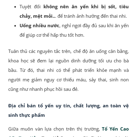
Tuyệt đối
không nên ăn yến khi bị sốt, tiêu
chảy, mệt mỏi..
. để tránh ảnh hưởng đến thai nhi.
Uống nhiều nước
, nghỉ ngơi đầy đủ sau khi ăn yến
để giúp cơ thể hấp thu tốt hơn.
Tuân thủ các nguyên tắc trên, chế độ ăn uống cân bằng,
khoa học sẽ đem lại nguồn dinh dưỡng tối ưu cho bà
bầu. Từ đó, thai nhi có thể phát triển khỏe mạnh và
người mẹ giảm nguy cơ thiếu máu, sảy thai, sinh non
cũng như nhanh phục hồi sau đẻ.
Địa chỉ bán tổ yến uy tín, chất lượng, an toàn vệ
sinh thực phẩm
Giữa muôn vàn lựa chọn trên thị trường,
Tổ Yến Cao