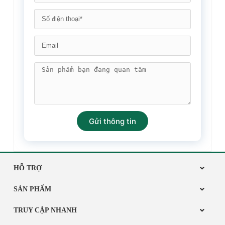
Gửi thông tin
HỖ TRỢ
SẢN PHẨM
TRUY CẬP NHANH