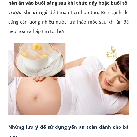
nên ăn vào buổi sáng sau khi thức dậy hoặc buổi tối
trước khi đi ngủ
để thuận tiện hấp thu. Bên cạnh đó
cũng cần uống nhiều nước, trà thảo mộc sau khi ăn để
tiêu hóa và hấp thu tốt hơn.
Những lưu ý để sử dụng yến an toàn dành cho bà
bầu