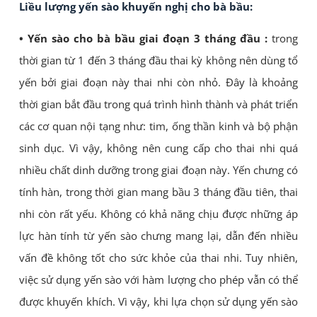
Liều lượng yến sào khuyến nghị cho bà bầu:
• Yến sào cho bà bầu giai đoạn 3 tháng đầu :
trong
thời gian từ 1 đến 3 tháng đầu thai kỳ không nên dùng tổ
yến bởi giai đoạn này thai nhi còn nhỏ. Đây là khoảng
thời gian bắt đầu trong quá trình hình thành và phát triển
các cơ quan nội tạng như: tim, ống thần kinh và bộ phận
sinh dục. Vì vậy, không nên cung cấp cho thai nhi quá
nhiều chất dinh dưỡng trong giai đoạn này. Yến chưng có
tính hàn, trong thời gian mang bầu 3 tháng đầu tiên, thai
nhi còn rất yếu. Không có khả năng chịu được những áp
lực hàn tính từ yến sào chưng mang lại, dẫn đến nhiều
vấn đề không tốt cho sức khỏe của thai nhi. Tuy nhiên,
việc sử dụng yến sào với hàm lượng cho phép vẫn có thể
được khuyến khích. Vì vậy, khi lựa chọn sử dụng yến sào