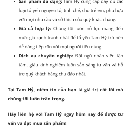
Sản phẩm đa dạng:
Tam Hỷ cung cấp đầy đủ các
loại tổ yến nguyên tổ, tinh chế, cho trẻ em, phù hợp
với mọi nhu cầu và sở thích của quý khách hàng.
Giá cả hợp lý:
Chúng tôi luôn nỗ lực mang đến
mức giá cạnh tranh nhất để tổ yến Tam Hỷ trở nên
dễ dàng tiếp cận với mọi người tiêu dùng.
Dịch vụ chuyên nghiệp:
Đội ngũ nhân viên tận
tâm, giàu kinh nghiệm luôn sẵn sàng tư vấn và hỗ
trợ quý khách hàng chu đáo nhất.
Tại Tam Hỷ, niềm tin của bạn là giá trị cốt lõi mà
chúng tôi luôn trân trọng.
Hãy liên hệ với Tam Hỷ ngay hôm nay để được tư
vấn và đặt mua sản phẩm!