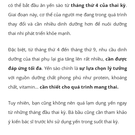
có thể bắt đầu ăn yến sào từ
tháng thứ 4 của thai kỳ
.
Giai đoạn này, cơ thể của người mẹ đang trong quá trình
thay đổi và cần nhiều dinh dưỡng hơn để nuôi dưỡng
thai nhi phát triển khỏe mạnh.
Đặc biệt, từ tháng thứ 4 đến tháng thứ 9, nhu cầu dinh
dưỡng của thai phụ lại gia tăng lên rất nhiều,
cần được
đáp ứng tối đa
. Yến sào chính là
sự lựa chọn lý tưởng
với nguồn dưỡng chất phong phú như protein, khoáng
chất, vitamin…
cần thiết cho quá trình mang thai.
Tuy nhiên, bạn cũng không nên quá lạm dụng yến ngay
từ những tháng đầu thai kỳ.
Bà bầu cũng cần tham khảo
ý kiến bác sĩ trước khi sử dụng yến trong suốt thai kỳ.