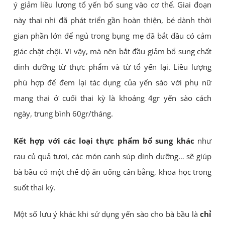
ý giảm liều lượng tổ yến bổ sung vào cơ thể. Giai đoạn
này thai nhi đã phát triển gần hoàn thiện, bé dành thời
gian phần lớn để ngủ trong bụng mẹ đã bắt đầu có cảm
giác chật chội. Vì vậy, mà nên bắt đầu giảm bổ sung chất
dinh dưỡng từ thực phẩm và từ tổ yến lại. Liều lượng
phù hợp để đem lại tác dụng của yến sào với phụ nữ
mang thai ở cuối thai kỳ là khoảng 4gr yến sào cách
ngày, trung bình 60gr/tháng.
Kết hợp với các loại thực phẩm bổ sung khác
như
rau củ quả tươi, các món canh súp dinh dưỡng… sẽ giúp
bà bầu có một chế độ ăn uống cân bằng, khoa học trong
suốt thai kỳ.
Một số lưu ý khác khi sử dụng yến sào cho bà bầu là
chỉ