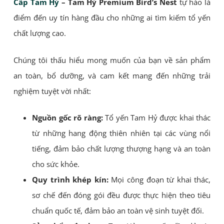
Cấp Tam Hỷ
– Tam Hỷ Premium Bird’s Nest
tự hào là
điểm đến uy tín hàng đầu cho những ai tìm kiếm tổ yến
chất lượng cao.
Chúng tôi thấu hiểu mong muốn của bạn về sản phẩm
an toàn, bổ dưỡng, và cam kết mang đến những trải
nghiệm tuyệt vời nhất:
Nguồn gốc rõ ràng:
Tổ yến Tam Hỷ được khai thác
từ những hang động thiên nhiên tại các vùng nổi
tiếng, đảm bảo chất lượng thượng hạng và an toàn
cho sức khỏe.
Quy trình khép kín:
Mọi công đoạn từ khai thác,
sơ chế đến đóng gói đều được thực hiện theo tiêu
chuẩn quốc tế, đảm bảo an toàn vệ sinh tuyệt đối.